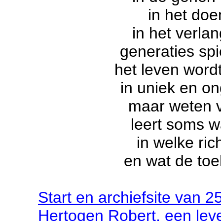
in het doe
in het verla
generaties spi
het leven wordt
in uniek en o
maar weten 
leert soms w
in welke ric
en wat de to
Start
en archief
site
van
2
Hertogen Robert, een lev